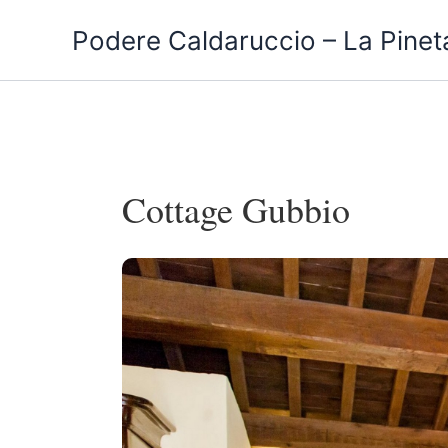
Vai
Podere Caldaruccio – La Pineta
al
contenuto
Cottage Gubbio