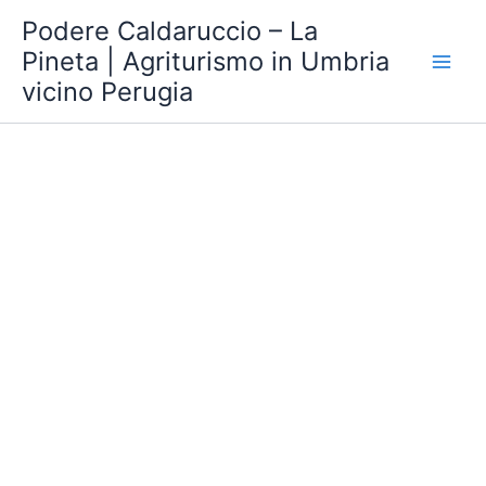
Vai
Podere Caldaruccio – La
al
Pineta | Agriturismo in Umbria
contenuto
vicino Perugia